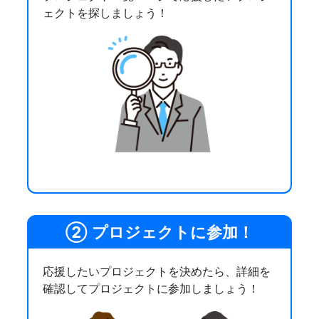
ェクトを探しましょう！
② プロジェクトに参加！
応援したいプロジェクトを決めたら、詳細を
確認してプロジェクトに参加しましょう！