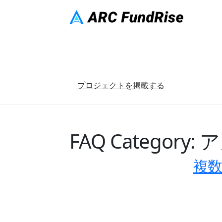
ナ
コ
ビ
ン
ゲ
テ
ー
ン
シ
ツ
ョ
へ
プロジェクトを掲載する
ン
ス
へ
キ
ス
ッ
キ
プ
FAQ Category:
ア
ッ
プ
複