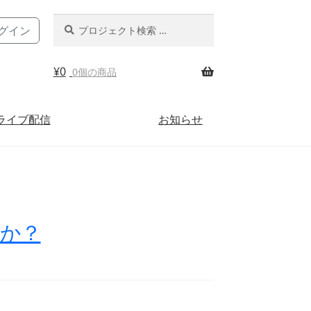
検
検
グイン
索
索
対
象:
¥
0
0個の商品
ライブ配信
お知らせ
か？